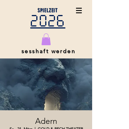
SPIELZEIT
2026
sesshaft werden
Adern
Sa., 21. März
  |  
GOLD & PECH THEATER