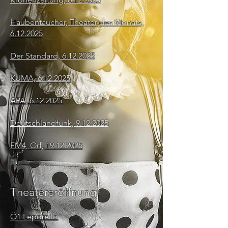
Haubentaucher, Theater des Monats,
6.12.2025
Der Standard, 6.12.2025
KUMA, 6.12.2025
APA, 6.12.2025
Deutschlandfunk, 9.12.2025
FM4, Orf, 19.12.2025
Theatereröffnung
Ö1 Leporello