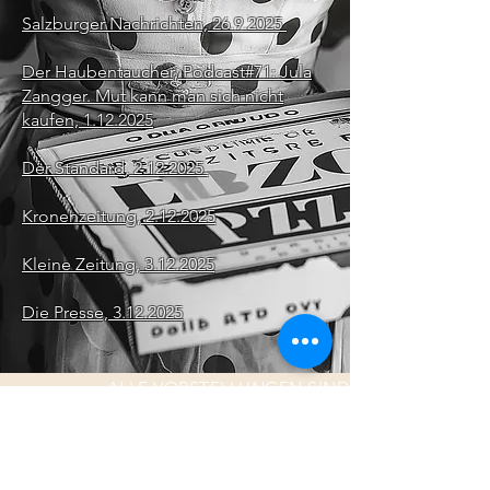
Salzburger Nachrichten, 26.9.2025
Der Haubentaucher, Podcast#71: Jula
Zangger. Mut kann man sich nicht
kaufen, 1.12.2025
Der Standard, 2.12.2025
Kronenzeitung, 2.12.2025
Kleine Zeitung, 3.12.2025
Die Presse, 3.12.2025
ALLE VORSTELLUNGEN SIND
BARRIEREFREI ZUGÄNGLICH
BLEIBEN