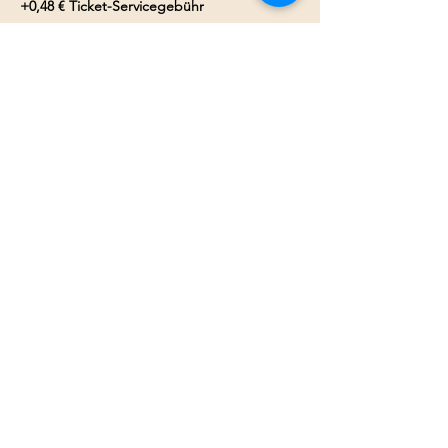
+0,48 € Ticket-Servicegebühr
Weitere Preise (3)
Diese Veranstaltung teilen
ALLE VORSTELLUNGEN SIND