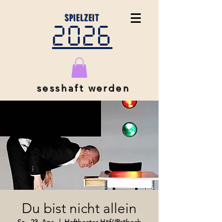
SPIELZEIT
2026
sesshaft werden
Du bist nicht allein
Sa., 23. Apr.
  |  
Hoftheater Höf//Präbach