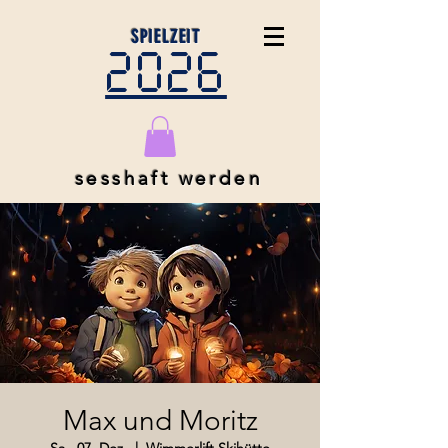
SPIELZEIT
2026
sesshaft werden
Max und Moritz
Sa., 07. Dez.
  |  
Wimmerlift Skihütte