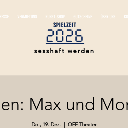
RESSE
VERMIETUNG
KUNST-SHOP
GUTSCHEINE
ÜBER UNS
KO
SPIELZEIT
2026
sesshaft werden
en: Max und Mor
Do., 19. Dez.
  |  
OFF Theater